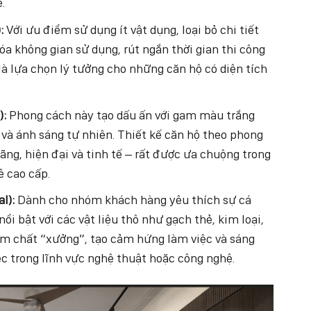
.
:
Với ưu điểm sử dụng ít vật dụng, loại bỏ chi tiết
óa không gian sử dụng, rút ngắn thời gian thi công
 là lựa chọn lý tưởng cho những căn hộ có diện tích
):
Phong cách này tạo dấu ấn với gam màu trắng
 và ánh sáng tự nhiên. Thiết kế căn hộ theo phong
g, hiện đại và tinh tế – rất được ưa chuộng trong
ê cao cấp.
l):
Dành cho nhóm khách hàng yêu thích sự cá
ổi bật với các vật liệu thô như gạch thẻ, kim loại,
ậm chất “xưởng”, tạo cảm hứng làm việc và sáng
iệc trong lĩnh vực nghệ thuật hoặc công nghệ.