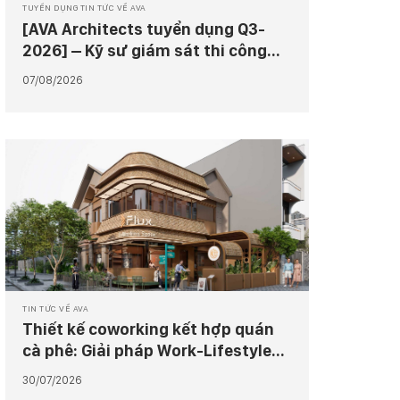
TUYỂN DỤNG TIN TỨC VỀ AVA
[AVA Architects tuyển dụng Q3-
2026] – Kỹ sư giám sát thi công
công trình
07/08/2026
TIN TỨC VỀ AVA
Thiết kế coworking kết hợp quán
cà phê: Giải pháp Work-Lifestyle
tại Flux Coworking 2
30/07/2026