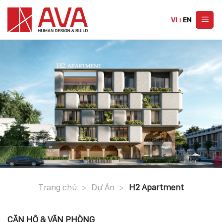
Skip
to
VI
|
EN
content
Trang chủ
>
Dự Án
>
H2 Apartment
CĂN HỘ & VĂN PHÒNG