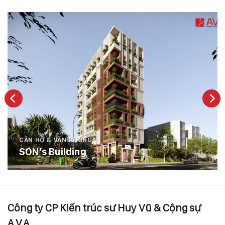
CĂN HỘ & VĂN PHÒNG
SON’s Building
Công ty CP Kiến trúc sư Huy Vũ & Cộng sự
A.V.A