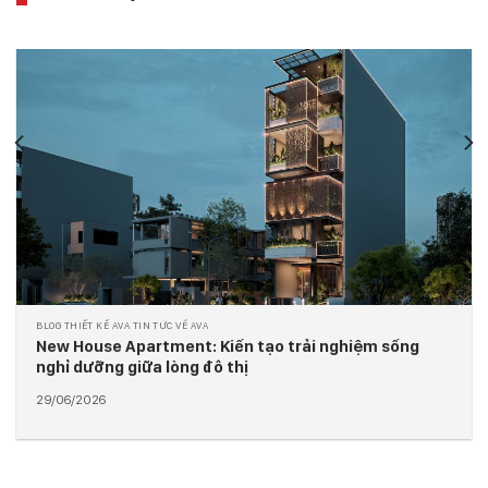
TIN TỨC VỀ AVA BLOG THIẾT KẾ AVA KIẾN TRÚC & XÂY DỰNG
N68 Hotel Exterior: Mặt đứng bàn cờ kiến tạo dấu ấn
cho kiến trúc khách sạn hiện đại
29/06/2026