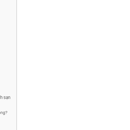
ch sạn
ông?