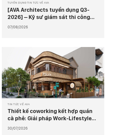
TUYỂN DỤNG TIN TỨC VỀ AVA
[AVA Architects tuyển dụng Q3-
2026] – Kỹ sư giám sát thi công
công trình
07/08/2026
TIN TỨC VỀ AVA
Thiết kế coworking kết hợp quán
cà phê: Giải pháp Work-Lifestyle
tại Flux Coworking 2
30/07/2026