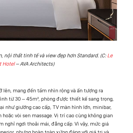
 nội thất tinh tế và view đẹp hơn Standard. (C:
Le
 Hotel
– AVA Architects)
ở lên, mang đến tầm nhìn rộng và ấn tượng ra
ình từ 30 – 45m², phòng được thiết kế sang trọng,
đại như giường cao cấp, TV màn hình lớn, minibar,
 hoặc vòi sen massage. Vị trí cao cùng không gian
m nghỉ ngơi thoải mái, đẳng cấp. Vì vậy, mức giá
erior, nhưng hoàn toàn xứng đáng với giá trị và