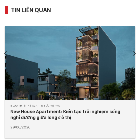
TIN LIÊN QUAN
TIN TỨC VỀ AVA BLOG THIẾT KẾ AVA KIẾN TRÚC & XÂY DỰNG
N68 Hotel Exterior: Mặt đứng bàn cờ kiến tạo dấu ấn
cho kiến trúc khách sạn hiện đại
29/06/2026