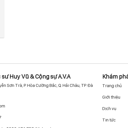
c sư Huy Vũ & Cộng sự A.V.A
Khám ph
ễn Sơn Trà, P. Hòa Cường Bắc, Q. Hải Châu, TP. Đà
Trang chủ
Giới thiệu
com
Dịch vụ
7
Tin tức