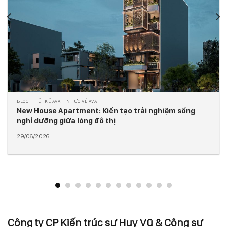
TIN TỨC VỀ AVA BLOG THIẾT KẾ AVA KIẾN TRÚC & XÂY DỰNG
N68 Hotel Exterior: Mặt đứng bàn cờ kiến tạo dấu ấn
cho kiến trúc khách sạn hiện đại
29/06/2026
Công ty CP Kiến trúc sư Huy Vũ & Cộng sự