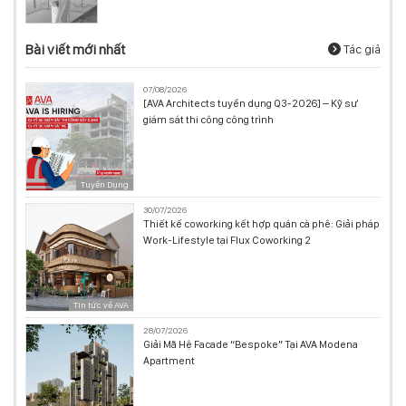
Bài viết mới nhất
Tác giả
07/08/2026
[AVA Architects tuyển dụng Q3-2026] – Kỹ sư
giám sát thi công công trình
Tuyển Dụng
30/07/2026
Thiết kế coworking kết hợp quán cà phê: Giải pháp
Work-Lifestyle tại Flux Coworking 2
Tin tức về AVA
28/07/2026
Giải Mã Hệ Facade “Bespoke” Tại AVA Modena
Apartment