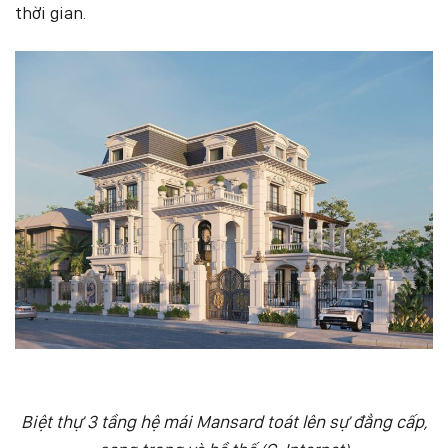
thời gian.
Biệt thự 3 tầng hệ mái Mansard toát lên sự đẳng cấp,