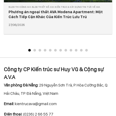
BLOG THI CÔNG AVA BLOG THIẾT KẾ AVA KIẾN TRÚC & XÂY DỰNG TIN TỨC VỀ AVA
AVA tiên phong ứng dụng BIM tại dự án M Beach
Hotel: Giải pháp đồng bộ cho công trình nhờ tích hợp
công nghệ toàn diện
27/05/2026
Công ty CP Kiến trúc sư Huy Vũ & Cộng sự
A.V.A
Văn phòng Đà Nẵng:
29 Nguyễn Sơn Trà, P. Hòa Cường Bắc, Q.
Hải Châu, TP. Đà Nẵng, Việt Nam
Email:
kientrucava@gmail.com
Điện thoại:
(0236) 2 66 55 77