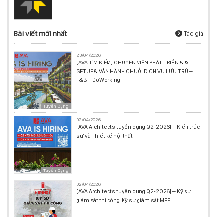
Bài viết mới nhất
Tác giả
23/04/2026
[AVA TÌM KIẾM] CHUYÊN VIÊN PHÁT TRIỂN & &
SETUP & VẬN HÀNH CHUỖI DỊCH VỤ LƯU TRÚ –
F&B – CoWorking
Tuyển Dụng
02/04/2026
[AVA Architects tuyển dụng Q2-2026] – Kiến trúc
sư và Thiết kế nội thất
Tuyển Dụng
02/04/2026
[AVA Architects tuyển dụng Q2-2026] – Kỹ sư
giám sát thi công, Kỹ sư giám sát MEP