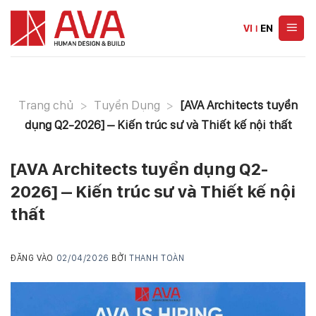
Skip
to
VI
|
EN
content
Trang chủ
>
Tuyển Dụng
>
[AVA Architects tuyển
dụng Q2-2026] – Kiến trúc sư và Thiết kế nội thất
[AVA Architects tuyển dụng Q2-
2026] – Kiến trúc sư và Thiết kế nội
thất
ĐĂNG VÀO
02/04/2026
BỞI
THANH TOÀN