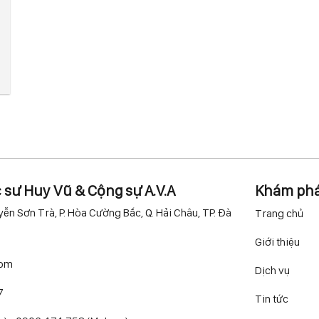
c sư Huy Vũ & Cộng sự A.V.A
Khám ph
ễn Sơn Trà, P. Hòa Cường Bắc, Q. Hải Châu, TP. Đà
Trang chủ
Giới thiệu
com
Dịch vụ
7
Tin tức