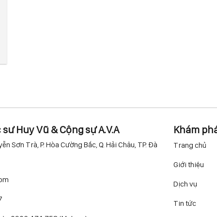
c sư Huy Vũ & Cộng sự A.V.A
Khám ph
ễn Sơn Trà, P. Hòa Cường Bắc, Q. Hải Châu, TP. Đà
Trang chủ
Giới thiệu
com
Dịch vụ
7
Tin tức