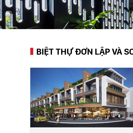
BIỆT THỰ ĐƠN LẬP VÀ S