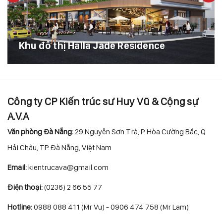
Khu đô thị Halla Jade Residence
Công ty CP Kiến trúc sư Huy Vũ & Cộng sự
A.V.A
Văn phòng Đà Nẵng:
29 Nguyễn Sơn Trà, P. Hòa Cường Bắc, Q.
Hải Châu, TP. Đà Nẵng, Việt Nam
Email:
kientrucava@gmail.com
Điện thoại:
(0236) 2 66 55 77
Hotline:
0988 088 411 (Mr Vu) - 0906 474 758 (Mr Lam)