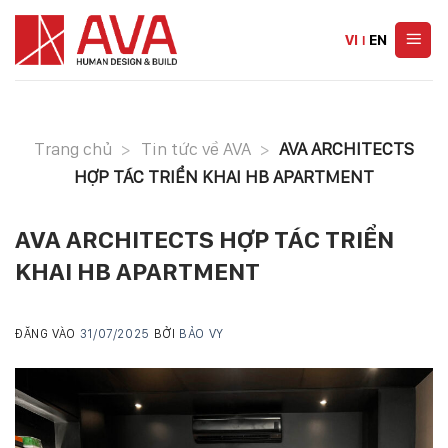
Skip
to
VI
|
EN
content
Trang chủ
>
Tin tức về AVA
>
AVA ARCHITECTS
HỢP TÁC TRIỂN KHAI HB APARTMENT
AVA ARCHITECTS HỢP TÁC TRIỂN
KHAI HB APARTMENT
ĐĂNG VÀO
31/07/2025
BỞI
BẢO VY